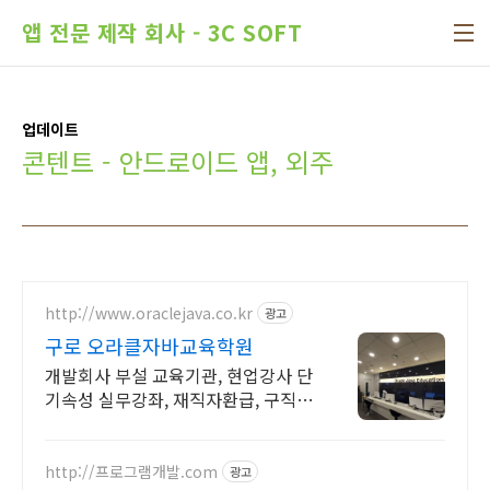
본문 바로가기
앱 전문 제작 회사 - 3C SOFT
업데이트
콘텐트 - 안드로이드 앱, 외주
http://www.oraclejava.co.kr
광고
구로 오라클자바교육학원
개발회사 부설 교육기관, 현업강사 단
기속성 실무강좌, 재직자환급, 구직자
무료취업
http://프로그램개발.com
광고